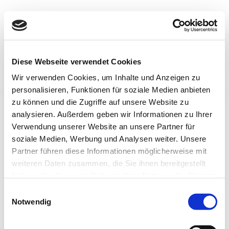
+49 (0) 2 21-97 666 287
INFO@TYSYS.DE
Diese Webseite verwendet Cookies
WEBSHOP LOGIN
Wir verwenden Cookies, um Inhalte und Anzeigen zu
personalisieren, Funktionen für soziale Medien anbieten
REGISTRIEREN + 40 € RABATT
PASSWORT VERGESSEN?
SHOP TESTEN
zu können und die Zugriffe auf unsere Website zu
XC – Cross Country
analysieren. Außerdem geben wir Informationen zu Ihrer
Verwendung unserer Website an unsere Partner für
Cross Country Reifen sind spezielle Motorradreifen für den Einsatz
soziale Medien, Werbung und Analysen weiter. Unsere
im Gelände.
Partner führen diese Informationen möglicherweise mit
weiteren Daten zusammen, die Sie ihnen bereitgestellt
ZUM ANFANG
haben oder die sie im Rahmen Ihrer Nutzung der Dienste
gesammelt haben.
Einwilligungsauswahl
Notwendig
Wulst